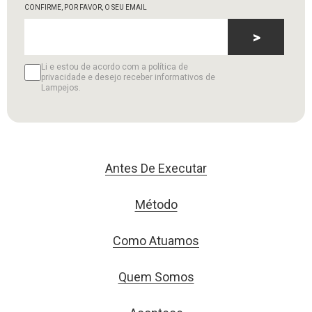
CONFIRME, POR FAVOR, O SEU EMAIL
>
Li e estou de acordo com a política de
privacidade e desejo receber informativos de
Lampejos.
Antes De Executar
Método
Como Atuamos
Quem Somos