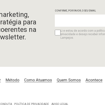
CONFIRME, POR FAVOR, O SEU EMAIL
marketing,
tratégia para
coerentes na
Li e estou de acordo com a polític
privacidade e desejo receber info
wsletter.
Lampejos.
r
Método
Como Atuamos
Quem Somos
Acontece
 CONDUTA
POLÍTICA DE PRIVACIDADE
AVISO LEGAL