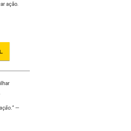
ar ação.
lhar
.
 ação.
” —