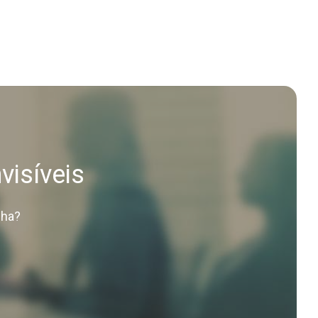
visíveis
nha?