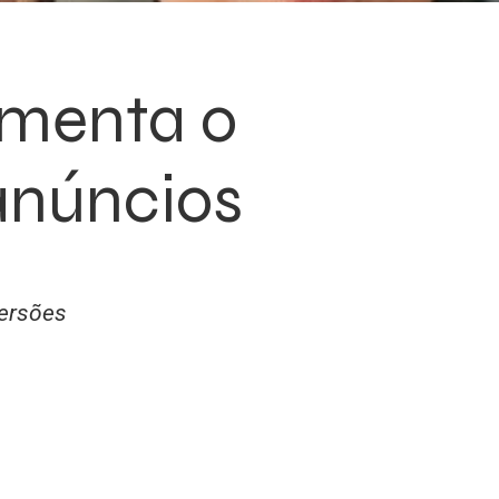
umenta o
anúncios
versões