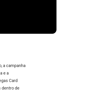
o, a campanha
a e a
egas Card
s dentro de