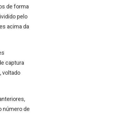
ios de forma
vidido pelo
es acima da
es
de captura
, voltado
nteriores,
no número de