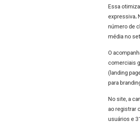
Essa otimiza
expressiva
.
N
número de cl
média no set
O acompanha
comerciais g
(landing pag
para brandin
No site, a 
ao registrar
usuários e 3