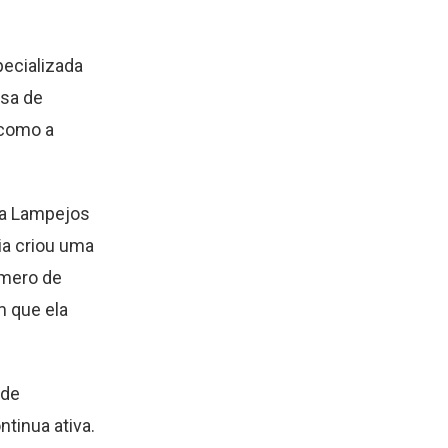
ecializada
esa de
 como a
 a Lampejos
cia criou uma
úmero de
m que ela
 de
tinua ativa.