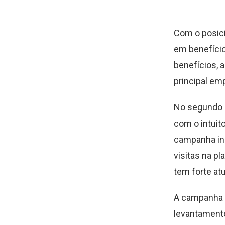
Com o posic
em benefício
benefícios,
principal em
No segundo 
com o intuito
campanha ins
visitas na p
tem forte at
A campanha t
levantamento