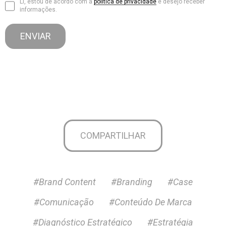
Li, estou de acordo com a
política de privacidade
e desejo receber
informações.
COMPARTILHAR
#Brand Content
#Branding
#Case
#Comunicação
#Conteúdo De Marca
#Diagnóstico Estratégico
#Estratégia