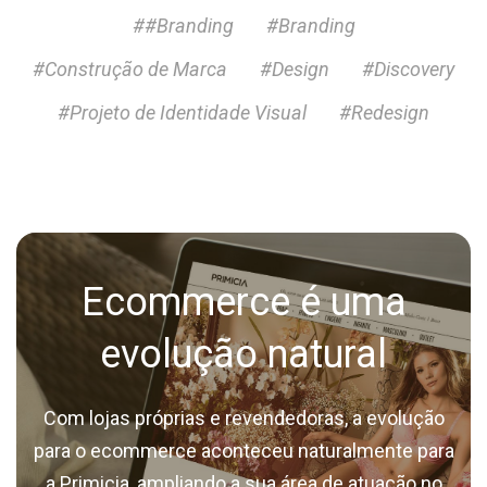
##Branding
#Branding
#Construção de Marca
#Design
#Discovery
#Projeto de Identidade Visual
#Redesign
Ecommerce é uma
evolução natural
Com lojas próprias e revendedoras, a evolução
para o ecommerce aconteceu naturalmente para
a Primicia, ampliando a sua área de atuação no