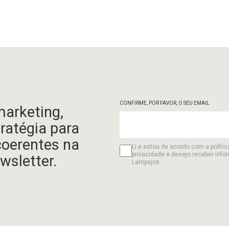
CONFIRME, POR FAVOR, O SEU EMAIL
marketing,
tratégia para
coerentes na
Li e estou de acordo com a polític
privacidade e desejo receber info
wsletter.
Lampejos.