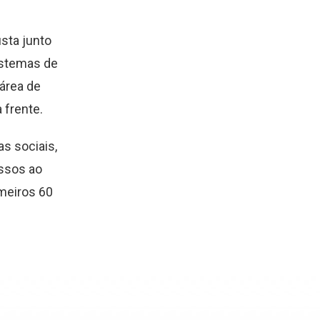
sta junto
istemas de
área de
 frente.
as sociais,
ssos ao
meiros 60