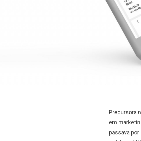
Precursora n
em marketing
passava por