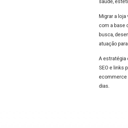
saúde, estéti
Migrar a loj
com a base 
busca, desen
atuação para 
A estratégia
SEO e links 
ecommerce e
dias.