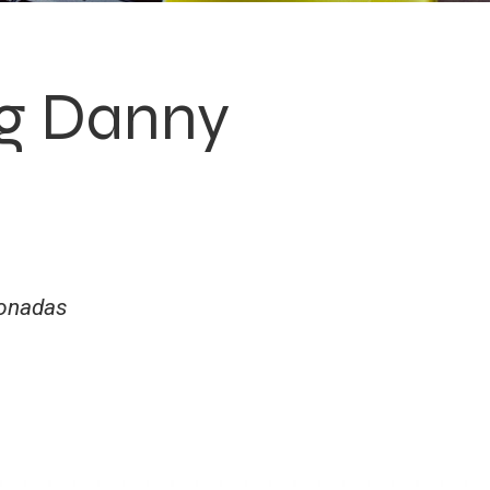
g Danny
ionadas