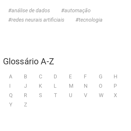
análise de dados
automação
redes neurais artificiais
tecnologia
Glossário A-Z
A
B
C
D
E
F
G
H
I
J
K
L
M
N
O
P
Q
R
S
T
U
V
W
X
Y
Z