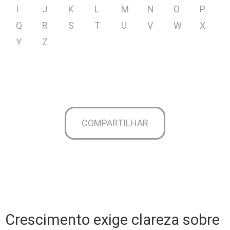
I
J
K
L
M
N
O
P
Q
R
S
T
U
V
W
X
Y
Z
COMPARTILHAR
Crescimento exige clareza sobre