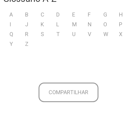
A
B
C
D
E
F
G
H
I
J
K
L
M
N
O
P
Q
R
S
T
U
V
W
X
Y
Z
COMPARTILHAR