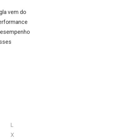
igla vem do
Performance
o desempenho
Esses
L
X