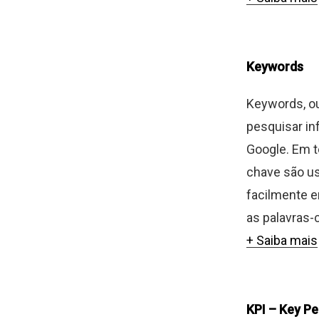
Keywords
Keywords, ou
pesquisar i
Google. Em t
chave são us
facilmente 
as palavras-c
+ Saiba mais
KPI – Key P