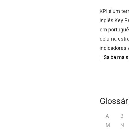
KPI é um ter
inglês Key P
em português
de uma estr
indicadores 
+ Saiba mais
Glossár
A
B
M
N