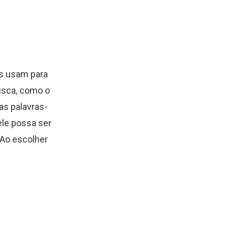
as usam para
usca, como o
s palavras-
ele possa ser
Ao escolher