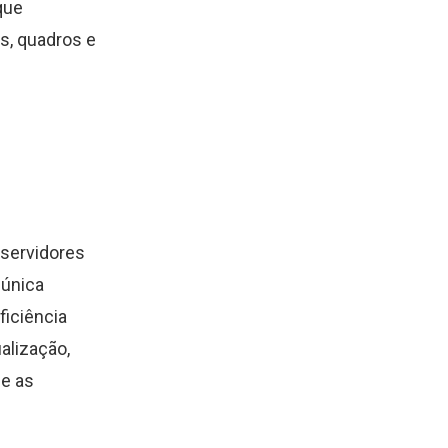
que
s, quadros e
 servidores
 única
ficiência
alização,
 e as