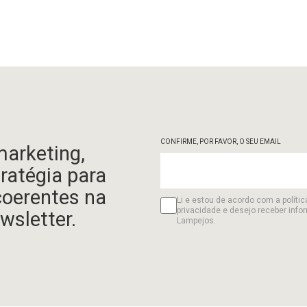
CONFIRME, POR FAVOR, O SEU EMAIL
marketing,
tratégia para
coerentes na
Li e estou de acordo com a polític
privacidade e desejo receber info
wsletter.
Lampejos.