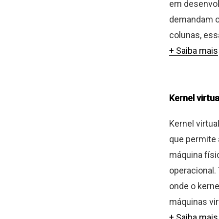
em desenvolv
demandam org
colunas, essa
+ Saiba mais
Kernel virtua
Kernel virtu
que permite 
máquina físi
operacional.
onde o kerne
máquinas virt
+ Saiba mais