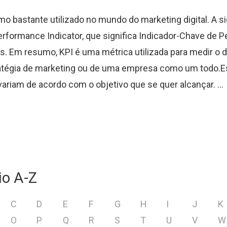
mo bastante utilizado no mundo do marketing digital. A s
erformance Indicator, que significa Indicador-Chave de 
. Em resumo, KPI é uma métrica utilizada para medir 
atégia de marketing ou de uma empresa como um todo.
variam de acordo com o objetivo que se quer alcançar. ...
io A-Z
C
D
E
F
G
H
I
J
K
O
P
Q
R
S
T
U
V
W