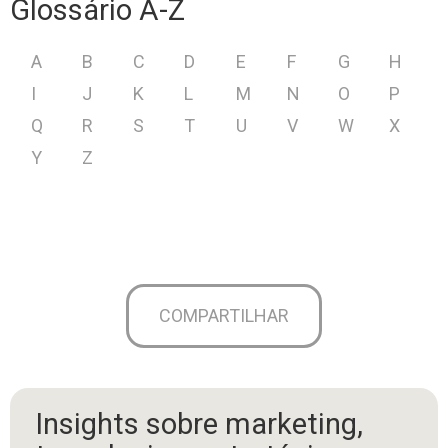
Glossário A-Z
A
B
C
D
E
F
G
H
I
J
K
L
M
N
O
P
Q
R
S
T
U
V
W
X
Y
Z
COMPARTILHAR
Insights sobre marketing,