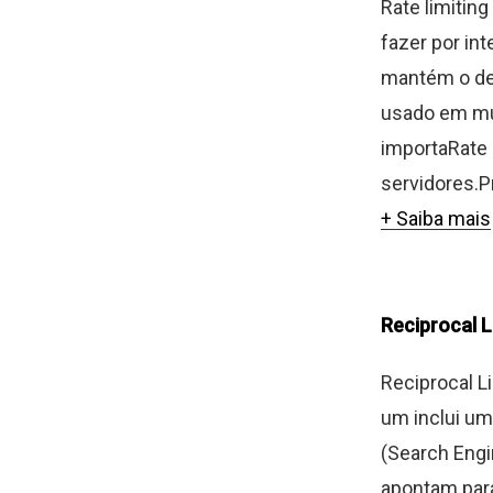
Rate limitin
fazer por in
mantém o de
usado em mui
importaRate 
servidores.P
+ Saiba mais
Reciprocal L
Reciprocal Li
um inclui um 
(Search Engi
apontam par