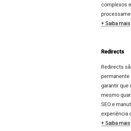
complexos e
processament
+ Saiba mais
Redirects
Redirects s
permanente d
garantir que
mesmo quand
SEO e manute
experiência d
+ Saiba mais