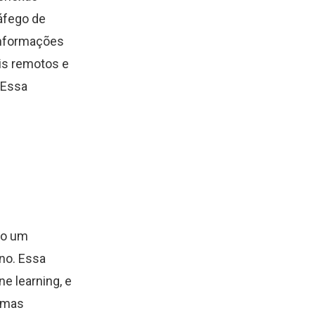
ráfego de
 informações
is remotos e
.Essa
ão um
no. Essa
ne learning, e
lemas