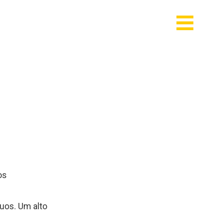
os
duos. Um alto