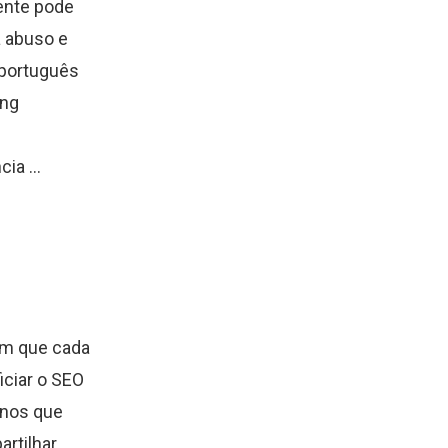
iente pode
a abuso e
 português
ing
ia ...
 em que cada
iciar o SEO
rnos que
rtilhar