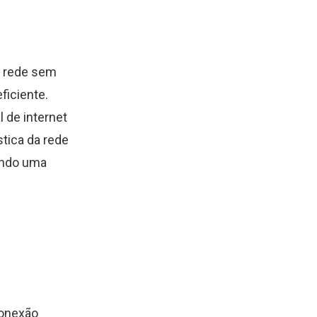
a rede sem
ficiente.
l de internet
stica da rede
indo uma
conexão