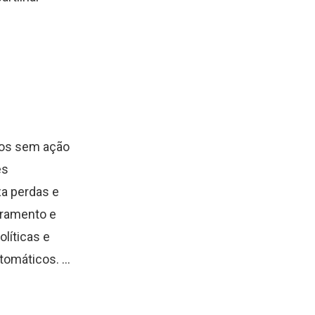
ços sem ação
es
za perdas e
oramento e
líticas e
omáticos. ...