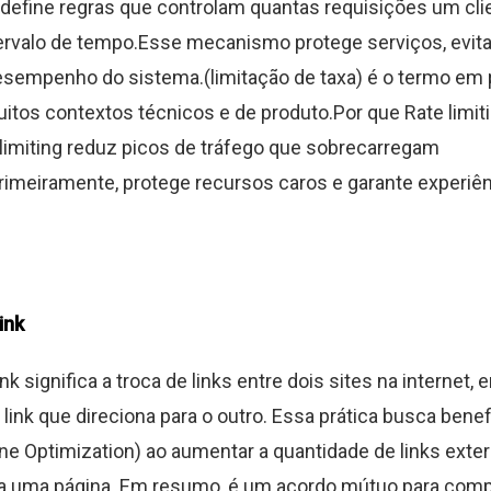
g define regras que controlam quantas requisições um cl
tervalo de tempo.Esse mecanismo protege serviços, evit
sempenho do sistema.(limitação de taxa) é o termo em
tos contextos técnicos e de produto.Por que Rate limit
limiting reduz picos de tráfego que sobrecarregam
rimeiramente, protege recursos caros e garante experiênc
ink
nk significa a troca de links entre dois sites na internet,
link que direciona para o outro. Essa prática busca benef
ne Optimization) ao aumentar a quantidade de links exte
a uma página. Em resumo, é um acordo mútuo para compa