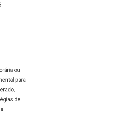
é
rária ou
mental para
erado,
égias de
 a