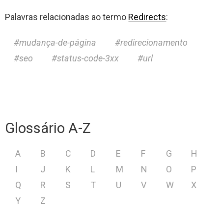
Palavras relacionadas ao termo
Redirects
:
mudança-de-página
redirecionamento
seo
status-code-3xx
url
Glossário A-Z
A
B
C
D
E
F
G
H
I
J
K
L
M
N
O
P
Q
R
S
T
U
V
W
X
Y
Z