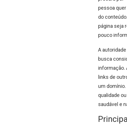
pessoa quer 
do conteúdo.
página seja 
pouco inform
A autoridad
busca consid
informação. 
links de outr
um domínio. 
qualidade ou
saudável e na
Princip