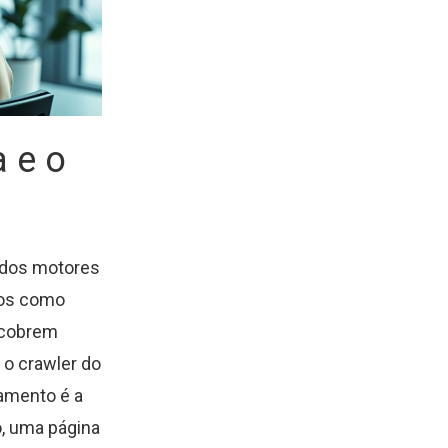
 e o
 dos motores
dos como
escobrem
 o crawler do
amento é a
o, uma página