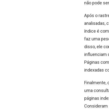
não pode ser
Após o rastr
analisadas, 
índice é com
faz uma pesq
disso, ele co
influenciam 
Páginas com 
indexadas c
Finalmente, 
uma consulta
páginas inde
Consideram a