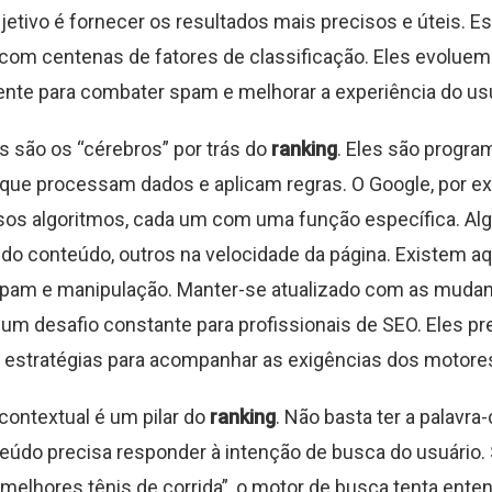
bjetivo é fornecer os resultados mais precisos e úteis. 
com centenas de fatores de classificação. Eles evoluem
te para combater spam e melhorar a experiência do usu
s são os “cérebros” por trás do
ranking
. Eles são progra
ue processam dados e aplicam regras. O Google, por e
sos algoritmos, cada um com uma função específica. A
 do conteúdo, outros na velocidade da página. Existem a
am e manipulação. Manter-se atualizado com as muda
 um desafio constante para profissionais de SEO. Eles p
 estratégias para acompanhar as exigências dos motore
 contextual é um pilar do
ranking
. Não basta ter a palavra
teúdo precisa responder à intenção de busca do usuário.
“melhores tênis de corrida”, o motor de busca tenta ente