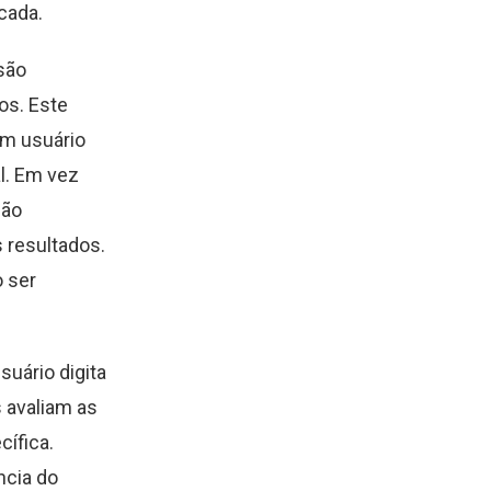
cada.
são
os. Este
um usuário
l. Em vez
ção
 resultados.
 ser
uário digita
 avaliam as
cífica.
ncia do