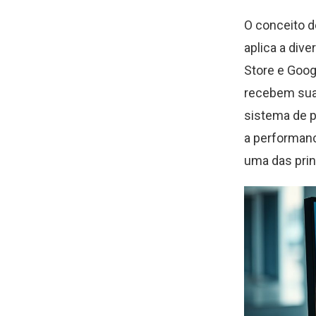
O conceito d
aplica a div
Store e Goo
recebem sua
sistema de p
a performanc
uma das prin