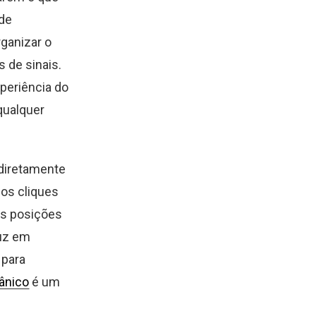
de
rganizar o
 de sinais.
xperiência do
qualquer
 diretamente
os cliques
nas posições
duz em
 para
gânico
é um