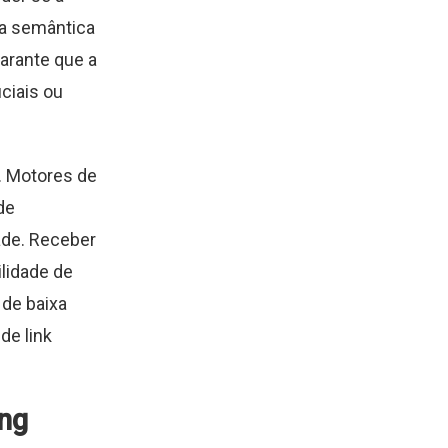
 a semântica
arante que a
iciais ou
. Motores de
de
ade. Receber
ilidade de
 de baixa
 de link
ng