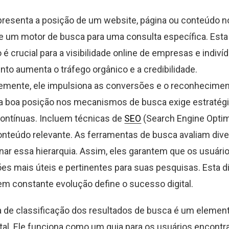
resenta a posição de um website, página ou conteúdo n
e um motor de busca para uma consulta específica. Esta
 é crucial para a visibilidade online de empresas e indiví
to aumenta o tráfego orgânico e a credibilidade.
mente, ele impulsiona as conversões e o reconhecimen
a boa posição nos mecanismos de busca exige estratég
ontínuas. Incluem técnicas de
SEO
(Search Engine Optimi
onteúdo relevante. As ferramentas de busca avaliam dive
nar essa hierarquia. Assim, eles garantem que os usuár
es mais úteis e pertinentes para suas pesquisas. Esta 
m constante evolução define o sucesso digital.
 de classificação dos resultados de busca é um element
ital. Ele funciona como um guia para os usuários encont