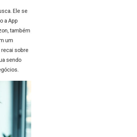
usca. Ele se
mo a App
azon, também
têm um
 recai sobre
nua sendo
egócios.