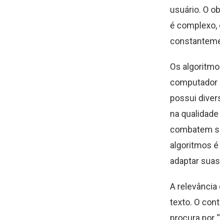
usuário. O o
é complexo, 
constantemen
Os algoritmo
computador q
possui diver
na qualidade
combatem sp
algoritmos é
adaptar suas
A relevância
texto. O con
procura por 