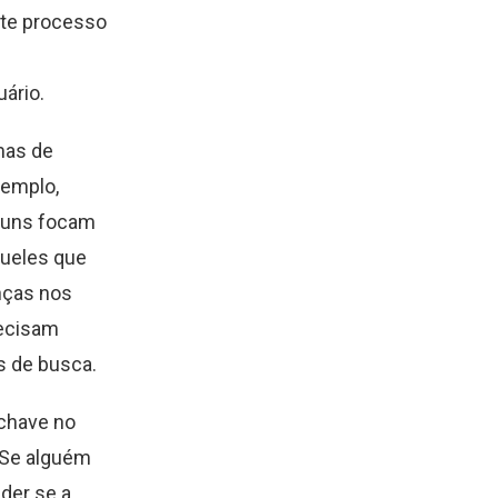
Este processo
ário.
mas de
xemplo,
lguns focam
queles que
nças nos
recisam
s de busca.
-chave no
 Se alguém
nder se a