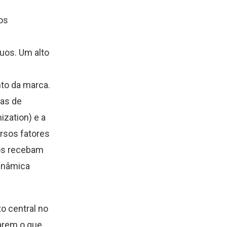
os
duos. Um alto
to da marca.
ias de
zation) e a
rsos fatores
ios recebam
dinâmica
o central no
rarem o que