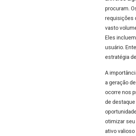
procuram. O
requisições 
vasto volume
Eles incluem
usuário. Ent
estratégia de
A importânc
a geração de
ocorre nos p
de destaque 
oportunidad
otimizar se
ativo valioso