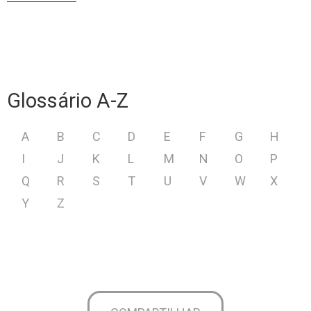
Glossário A-Z
A
B
C
D
E
F
G
H
I
J
K
L
M
N
O
P
Q
R
S
T
U
V
W
X
Y
Z