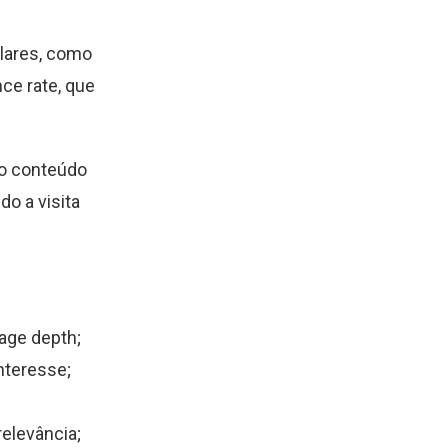
ilares, como
ce rate, que
 o conteúdo
do a visita
page depth;
nteresse;
elevância;