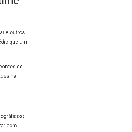
time
ar e outros
édio que um
 pontos de
ades na
fográficos;
tar com