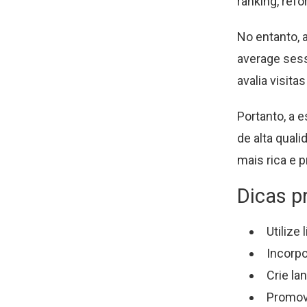
ranking, refo
No entanto, 
average sess
avalia visit
Portanto, a 
de alta quali
mais rica e 
Dicas p
Utilize
Incorpo
Crie la
Promova