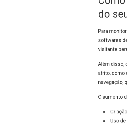
Como a
do seu
Para monitor
softwares d
visitante pe
Além disso, 
atrito, como
navegação, q
O aumento d
Criação
Uso de