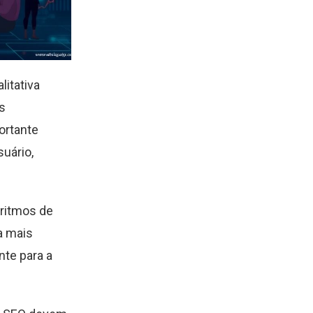
litativa
s
ortante
uário,
oritmos de
a mais
nte para a