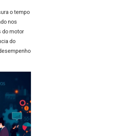
sura o tempo
ado nos
s do motor
ncia do
no desempenho