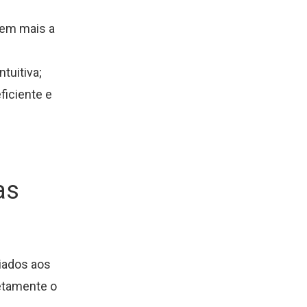
dem mais a
tuitiva;
ficiente e
as
iados aos
retamente o