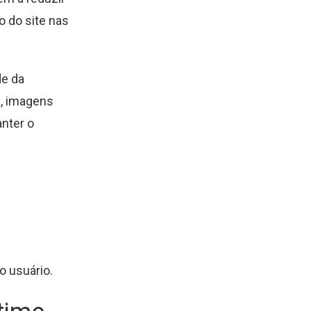
o do site nas
de da
g, imagens
nter o
o usuário.