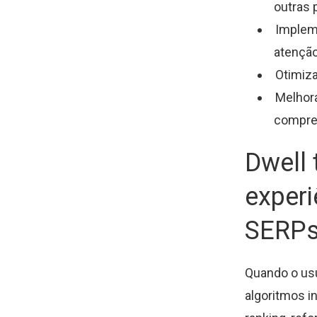
outras 
Impleme
atenção
Otimiza
Melhora
compre
Dwell 
experi
SERP
Quando o us
algoritmos i