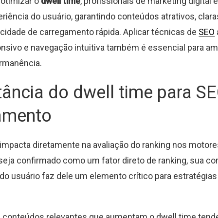
 otimizar o
dwell time
, profissionais de marketing digita
eriência do usuário, garantindo conteúdos atrativos, cla
ocidade de carregamento rápida. Aplicar técnicas de
SEO
nsivo e navegação intuitiva também é essencial para amp
rmanência.
ância do dwell time para SE
amento
impacta diretamente na avaliação do ranking nos motore
eja confirmado como um fator direto de ranking, sua co
 do usuário faz dele um elemento crítico para estratégia
 conteúdos relevantes que aumentam o dwell time tend