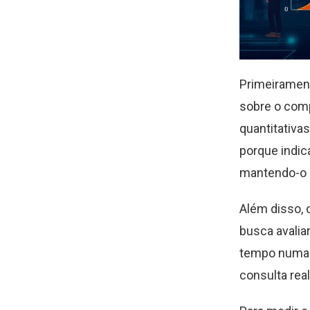
Primeirament
sobre o com
quantitativa
porque indic
mantendo-o e
Além disso, 
busca avalia
tempo numa pá
consulta real