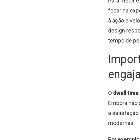
Para medir e
focar na exp
à ação e vel
design respo
tempo de pe
Import
engaj
O
dwell time
Embora não s
a satisfação
modernas.
Por exemplo,