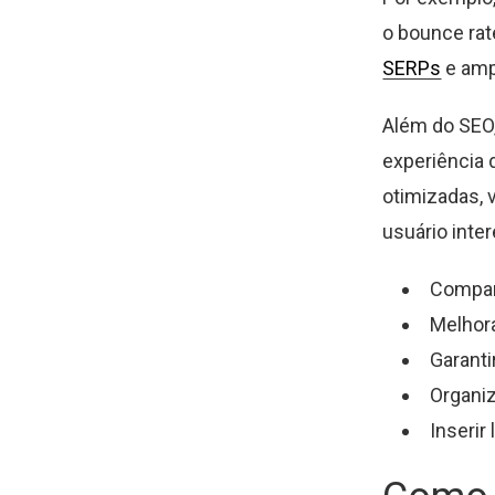
o bounce rat
SERPs
e ampl
Além do SEO,
experiência 
otimizadas, 
usuário inte
Compart
Melhora
Garanti
Organiz
Inserir