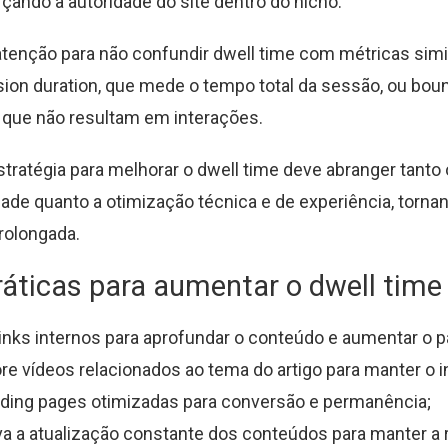
rçando a autoridade do site dentro do nicho.
atenção para não confundir dwell time com métricas sim
ion duration, que mede o tempo total da sessão, ou boun
as que não resultam em interações.
estratégia para melhorar o dwell time deve abranger tanto
dade quanto a otimização técnica e de experiência, tornan
prolongada.
ráticas para aumentar o dwell time
 links internos para aprofundar o conteúdo e aumentar o 
re vídeos relacionados ao tema do artigo para manter o i
nding pages otimizadas para conversão e permanência;
 a atualização constante dos conteúdos para manter a r