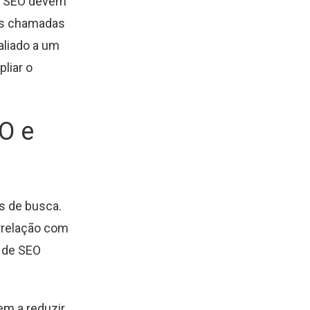
l e SEO devem
ras chamadas
aliado a um
liar o
O e
s de busca.
rrelação com
s de SEO
em a reduzir