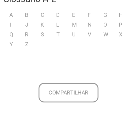
A
B
C
D
E
F
G
H
I
J
K
L
M
N
O
P
Q
R
S
T
U
V
W
X
Y
Z
COMPARTILHAR