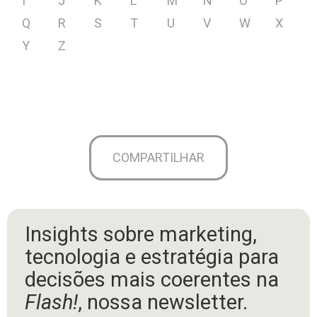
I
J
K
L
M
N
O
P
Q
R
S
T
U
V
W
X
Y
Z
COMPARTILHAR
Insights sobre marketing,
tecnologia e estratégia para
decisões mais coerentes na
Flash!
, nossa newsletter.