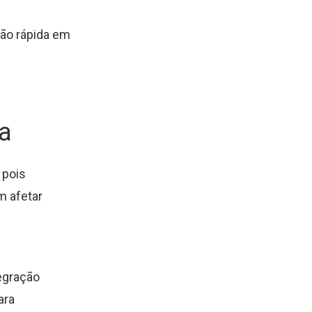
ção rápida em
ga
 pois
m afetar
tegração
ara