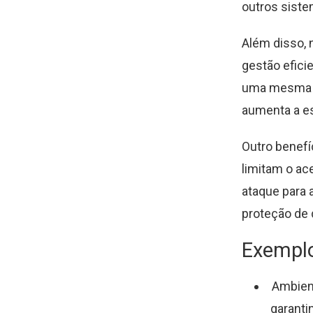
outros siste
Além disso, 
gestão efici
uma mesma in
aumenta a es
Outro benefí
limitam o ac
ataque para
proteção de 
Exemplo
Ambient
garant