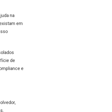
ajuda na
oexistam em
Isso
solados
fície de
ompliance e
olvedor,
s.