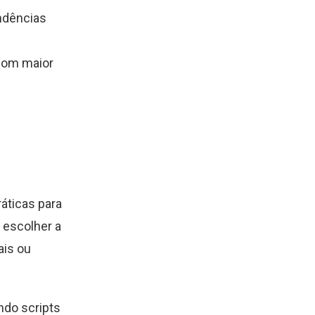
ndências
 com maior
áticas para
 escolher a
ais ou
ndo scripts