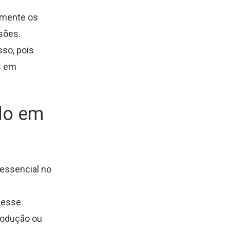
ramente os
sões.
so, pois
s em
do em
essencial no
 esse
rodução ou