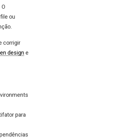
. O
ile ou
nção.
 corrigir
ven design
e
environments
ifator para
ependências