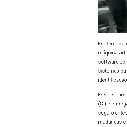
Em termos té
máquina virt
software com
sistemas ou 
identificaçã
Esse isolame
(CI) e entre
seguro antes
mudanças e 