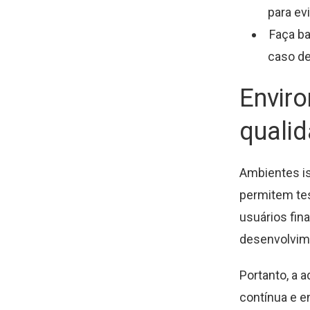
para ev
Faça ba
caso de
Enviro
qualid
Ambientes is
permitem tes
usuários fin
desenvolvim
Portanto, a 
contínua e e