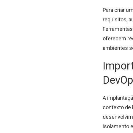
Para criar u
requisitos, 
Ferramentas
oferecem rec
ambientes s
Impor
DevOps
A implantaçã
contexto de
desenvolvim
isolamento 