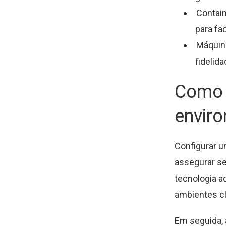
Contai
para fac
Máquina
fidelida
Como 
envir
Configurar u
assegurar se
tecnologia a
ambientes c
Em seguida, 