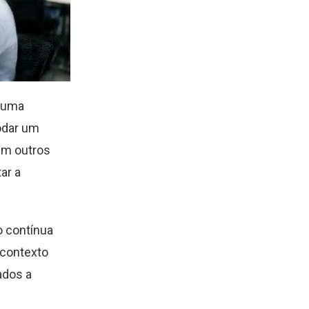
, uma
odar um
em outros
ar a
o contínua
 contexto
ados a