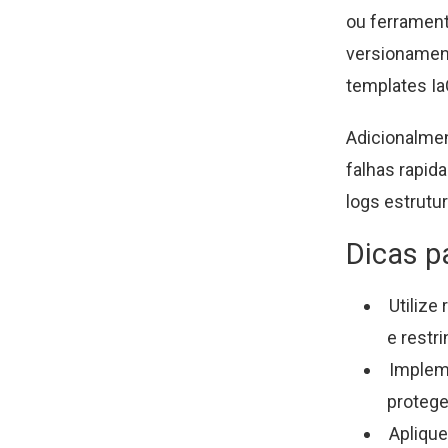
ou ferrament
versionament
templates IaC
Adicionalmen
falhas rapi
logs estrutu
Dicas p
Utilize
e restr
Impleme
protege
Apliqu