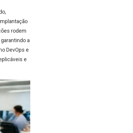
do,
 implantação
ações rodem
garantindo a
omo DevOps e
eplicáveis e