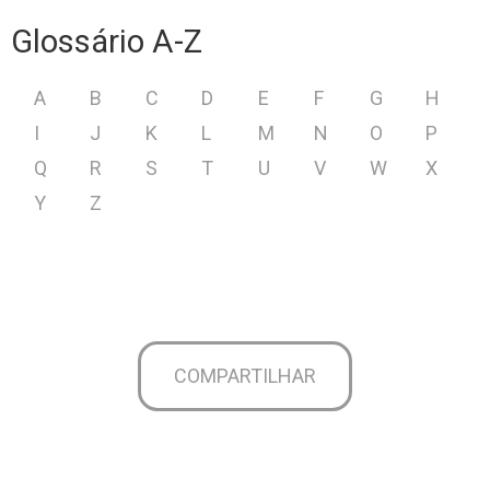
Glossário A-Z
A
B
C
D
E
F
G
H
I
J
K
L
M
N
O
P
Q
R
S
T
U
V
W
X
Y
Z
COMPARTILHAR