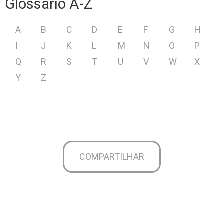
Glossário A-Z
A
B
C
D
E
F
G
H
I
J
K
L
M
N
O
P
Q
R
S
T
U
V
W
X
Y
Z
COMPARTILHAR