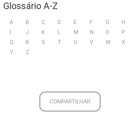
Glossário A-Z
A
B
C
D
E
F
G
H
I
J
K
L
M
N
O
P
Q
R
S
T
U
V
W
X
Y
Z
COMPARTILHAR