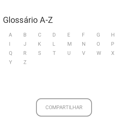
Glossário A-Z
A
B
C
D
E
F
G
H
I
J
K
L
M
N
O
P
Q
R
S
T
U
V
W
X
Y
Z
COMPARTILHAR