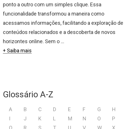
ponto a outro com um simples clique. Essa
funcionalidade transformou a maneira como
acessamos informações, facilitando a exploração de
conteúdos relacionados e a descoberta de novos
horizontes online. Sem o ...
+ Saiba mais
Glossário A-Z
A
B
C
D
E
F
G
H
I
J
K
L
M
N
O
P
Q
R
S
T
U
V
W
X