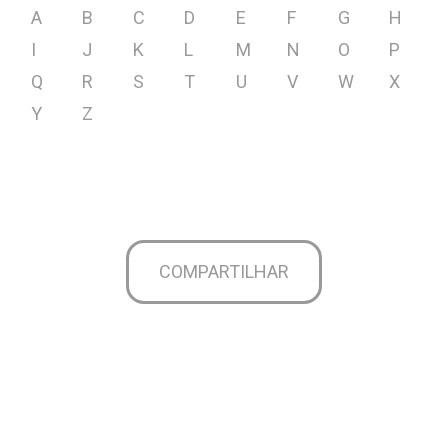
A
B
C
D
E
F
G
H
I
J
K
L
M
N
O
P
Q
R
S
T
U
V
W
X
Y
Z
COMPARTILHAR