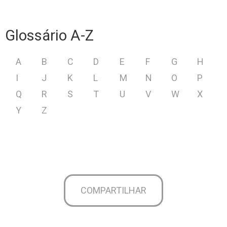
Glossário A-Z
A
B
C
D
E
F
G
H
I
J
K
L
M
N
O
P
Q
R
S
T
U
V
W
X
Y
Z
COMPARTILHAR