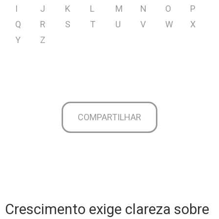
I
J
K
L
M
N
O
P
Q
R
S
T
U
V
W
X
Y
Z
COMPARTILHAR
Crescimento exige clareza sobre