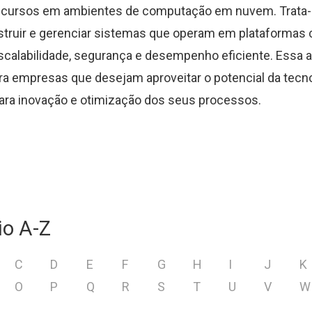
recursos em ambientes de computação em nuvem. Trata-
nstruir e gerenciar sistemas que operam em plataformas 
scalabilidade, segurança e desempenho eficiente. Essa a
ra empresas que desejam aproveitar o potencial da tecno
ara inovação e otimização dos seus processos.
io A-Z
C
D
E
F
G
H
I
J
K
O
P
Q
R
S
T
U
V
W