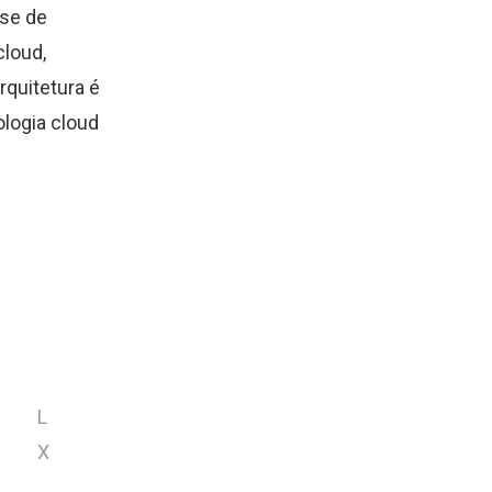
se de
cloud,
rquitetura é
logia cloud
L
X