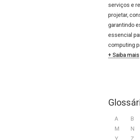
serviços e 
projetar, co
garantindo e
essencial pa
computing p
+ Saiba mais
Glossár
A
B
M
N
Y
Z