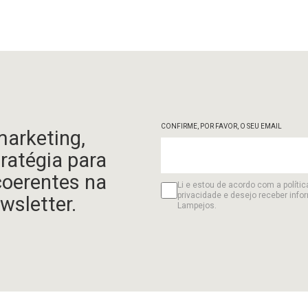
CONFIRME, POR FAVOR, O SEU EMAIL
marketing,
tratégia para
coerentes na
Li e estou de acordo com a polític
privacidade e desejo receber info
wsletter.
Lampejos.