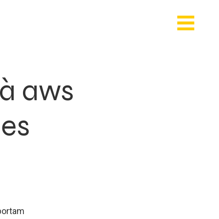
 à aws
ces
uportam