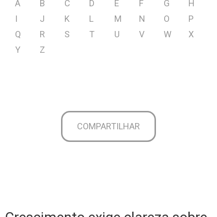
A
B
C
D
E
F
G
H
I
J
K
L
M
N
O
P
Q
R
S
T
U
V
W
X
Y
Z
COMPARTILHAR