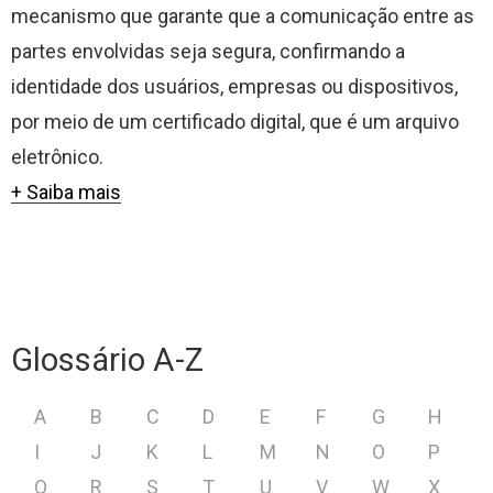
mecanismo que garante que a comunicação entre as
partes envolvidas seja segura, confirmando a
identidade dos usuários, empresas ou dispositivos,
por meio de um certificado digital, que é um arquivo
eletrônico.
+ Saiba mais
Glossário A-Z
A
B
C
D
E
F
G
H
I
J
K
L
M
N
O
P
Q
R
S
T
U
V
W
X