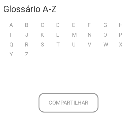
Glossário A-Z
A
B
C
D
E
F
G
H
I
J
K
L
M
N
O
P
Q
R
S
T
U
V
W
X
Y
Z
COMPARTILHAR