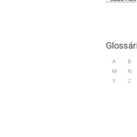
Glossár
A
B
M
N
Y
Z