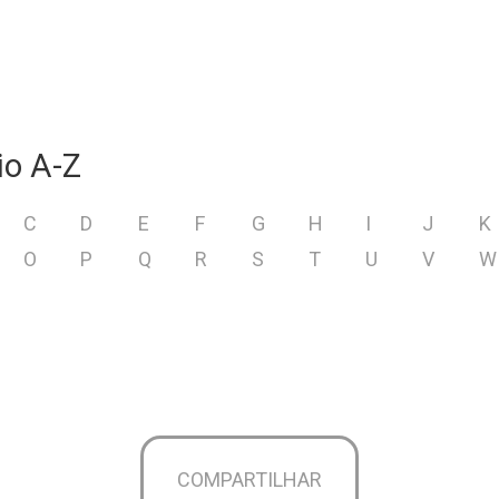
io A-Z
C
D
E
F
G
H
I
J
K
O
P
Q
R
S
T
U
V
W
COMPARTILHAR