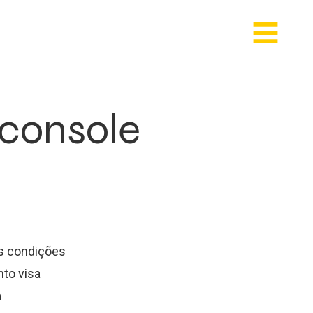
 console
as condições
to visa
a