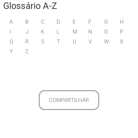
Glossário A-Z
A
B
C
D
E
F
G
H
I
J
K
L
M
N
O
P
Q
R
S
T
U
V
W
X
Y
Z
COMPARTILHAR