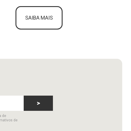
SAIBA MAIS
>
a de
rmativos de