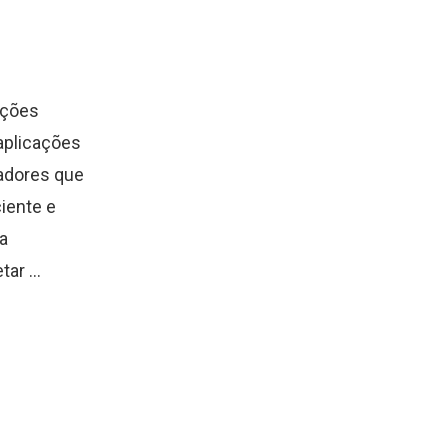
ações
 aplicações
sadores que
iente e
a
ar ...