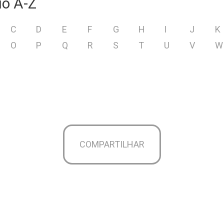
io A-Z
C
D
E
F
G
H
I
J
K
O
P
Q
R
S
T
U
V
W
COMPARTILHAR