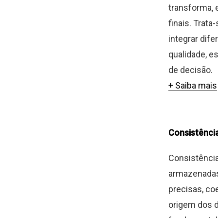
transforma, 
finais. Trat
integrar dif
qualidade, e
de decisão.
+ Saiba mais
Consistênci
Consistência
armazenadas
precisas, co
origem dos d