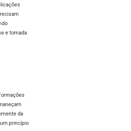
plicações
precisam
indo
ise e tomada
informações
ermaneçam
temente da
um princípio