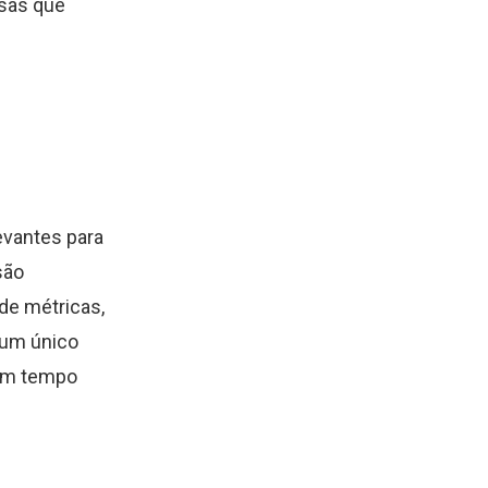
sas que
evantes para
são
 de métricas,
 um único
 em tempo