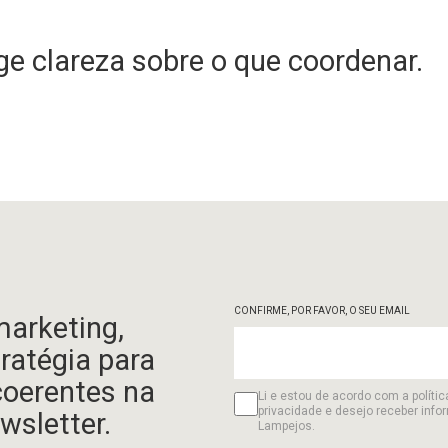
e clareza sobre o que coordenar.
CONFIRME, POR FAVOR, O SEU EMAIL
marketing,
tratégia para
coerentes na
Li e estou de acordo com a polític
privacidade e desejo receber info
wsletter.
Lampejos.