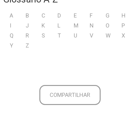
A
B
C
D
E
F
G
H
I
J
K
L
M
N
O
P
Q
R
S
T
U
V
W
X
Y
Z
COMPARTILHAR