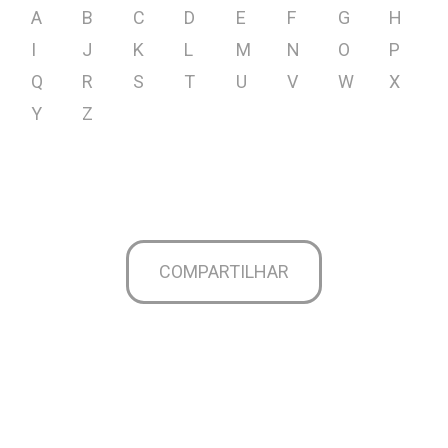
A
B
C
D
E
F
G
H
I
J
K
L
M
N
O
P
Q
R
S
T
U
V
W
X
Y
Z
COMPARTILHAR