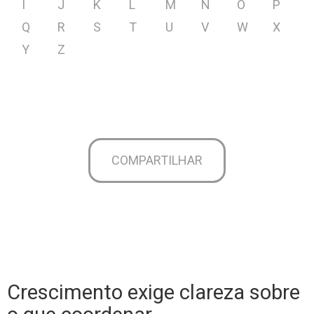
I
J
K
L
M
N
O
P
Q
R
S
T
U
V
W
X
Y
Z
COMPARTILHAR
Crescimento exige clareza sobre