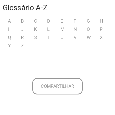
Glossário A-Z
A
B
C
D
E
F
G
H
I
J
K
L
M
N
O
P
Q
R
S
T
U
V
W
X
Y
Z
COMPARTILHAR