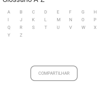
A
B
C
D
E
F
G
H
I
J
K
L
M
N
O
P
Q
R
S
T
U
V
W
X
Y
Z
COMPARTILHAR