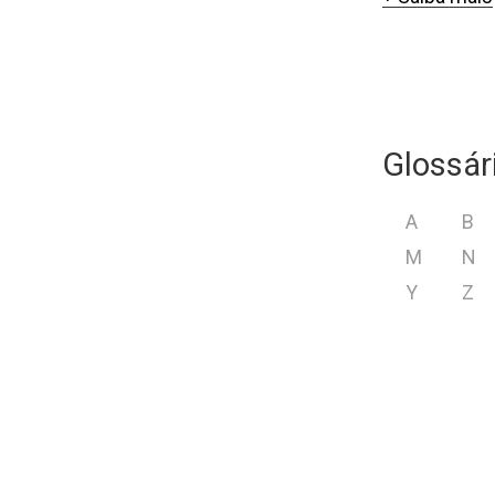
Glossár
A
B
M
N
Y
Z