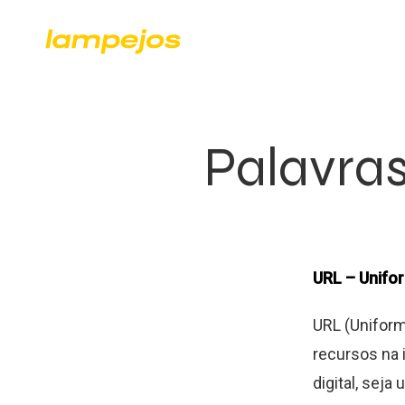
Palavra
URL – Unifo
URL (Uniform 
recursos na 
digital, sej