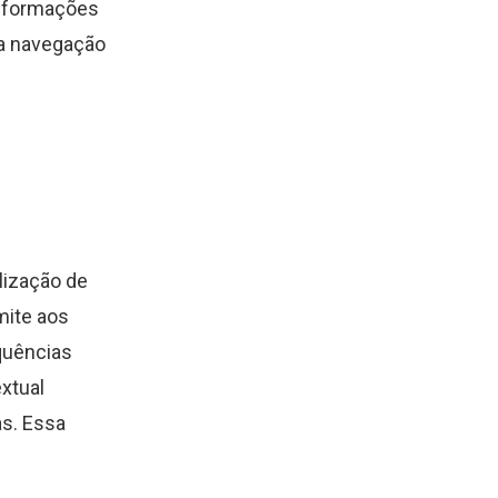
informações
na navegação
lização de
mite aos
quências
xtual
as. Essa