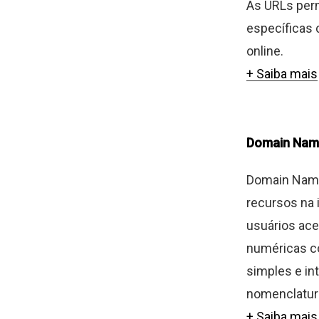
As URLs per
específicas 
online.
+ Saiba mais
Domain Nam
Domain Name 
recursos na 
usuários ac
numéricas c
simples e in
nomenclatura
+ Saiba mais