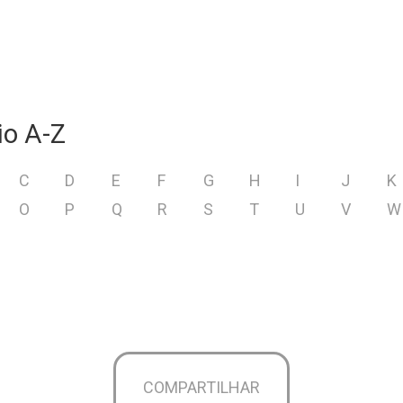
io A-Z
C
D
E
F
G
H
I
J
K
O
P
Q
R
S
T
U
V
W
COMPARTILHAR