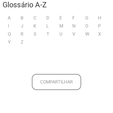
Glossário A-Z
A
B
C
D
E
F
G
H
I
J
K
L
M
N
O
P
Q
R
S
T
U
V
W
X
Y
Z
COMPARTILHAR