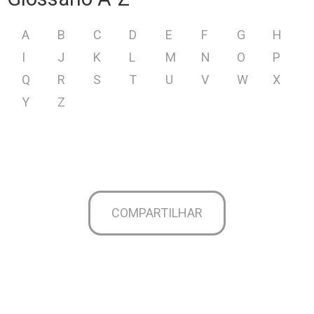
A
B
C
D
E
F
G
H
I
J
K
L
M
N
O
P
Q
R
S
T
U
V
W
X
Y
Z
COMPARTILHAR