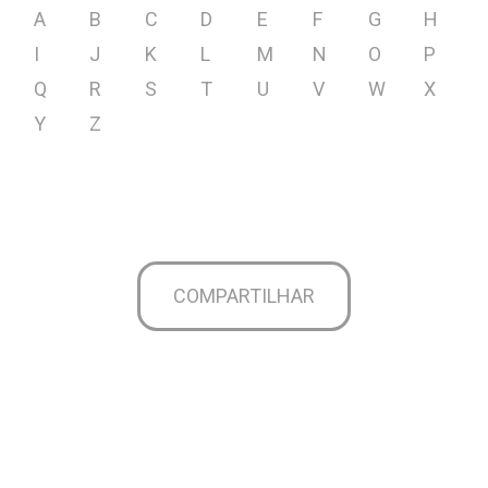
A
B
C
D
E
F
G
H
I
J
K
L
M
N
O
P
Q
R
S
T
U
V
W
X
Y
Z
COMPARTILHAR