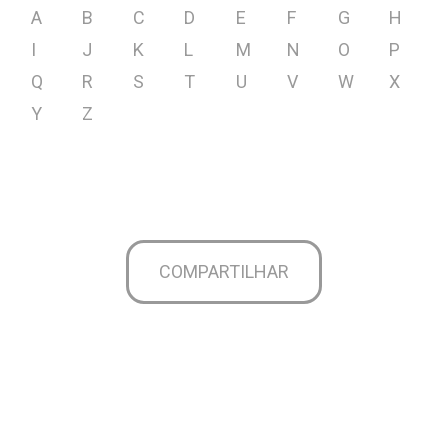
A
B
C
D
E
F
G
H
I
J
K
L
M
N
O
P
Q
R
S
T
U
V
W
X
Y
Z
COMPARTILHAR