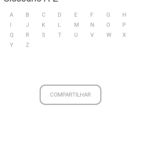
A
B
C
D
E
F
G
H
I
J
K
L
M
N
O
P
Q
R
S
T
U
V
W
X
Y
Z
COMPARTILHAR