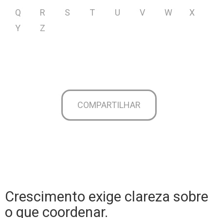
Q
R
S
T
U
V
W
X
Y
Z
COMPARTILHAR
Crescimento exige clareza sobre
o que coordenar.