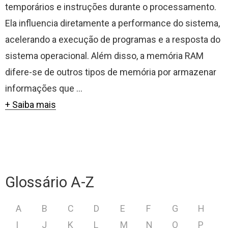
temporários e instruções durante o processamento.
Ela influencia diretamente a performance do sistema,
acelerando a execução de programas e a resposta do
sistema operacional. Além disso, a memória RAM
difere-se de outros tipos de memória por armazenar
informações que ...
+ Saiba mais
Glossário A-Z
A
B
C
D
E
F
G
H
I
J
K
L
M
N
O
P