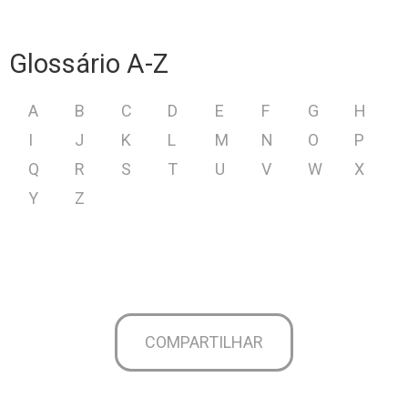
Glossário A-Z
A
B
C
D
E
F
G
H
I
J
K
L
M
N
O
P
Q
R
S
T
U
V
W
X
Y
Z
COMPARTILHAR