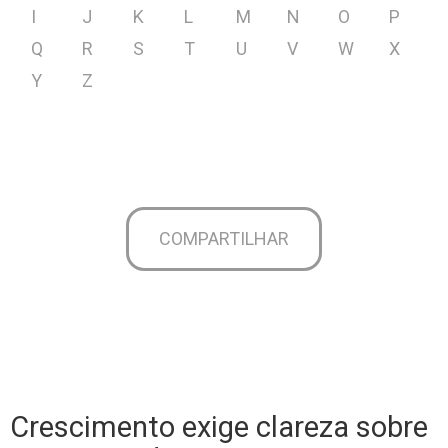
I
J
K
L
M
N
O
P
Q
R
S
T
U
V
W
X
Y
Z
COMPARTILHAR
Crescimento exige clareza sobre