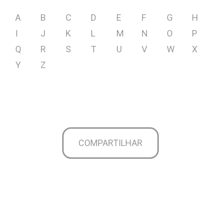
A
B
C
D
E
F
G
H
I
J
K
L
M
N
O
P
Q
R
S
T
U
V
W
X
Y
Z
COMPARTILHAR