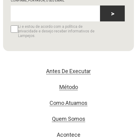
CONFIRME, POR FAVOR, O SEU EMAIL
>
Li e estou de acordo com a política de
privacidade e desejo receber informativos de
Lampejos.
Antes De Executar
Método
Como Atuamos
Quem Somos
Acontece